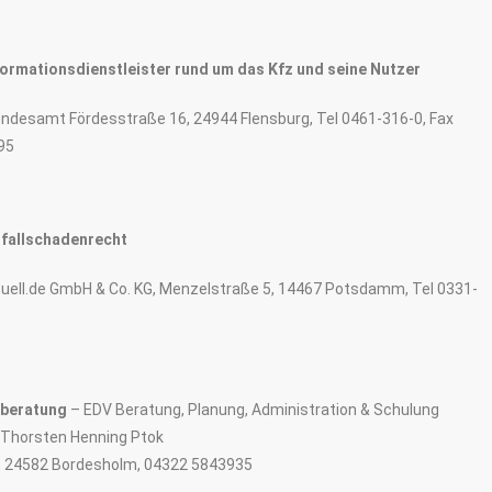
formationsdienstleister rund um das Kfz und seine Nutzer
undesamt Fördesstraße 16, 24944 Flensburg, Tel 0461-316-0, Fax
95
nfallschadenrecht
uell.de GmbH & Co. KG, Menzelstraße 5, 14467 Potsdamm, Tel 0331-
beratung
– EDV Beratung, Planung, Administration & Schulung
H) Thorsten Henning Ptok
, 24582 Bordesholm, 04322 5843935