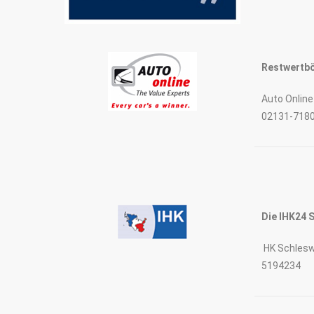
Restwertbö
Auto Onlin
02131-718
Die IHK24 
HK Schleswi
5194234