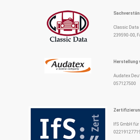
Sachverstän
Classic Data
239590-00, 
Herstellung 
Audatex Deut
057127500
Zertifizieru
IfS GmbH für 
02219127719