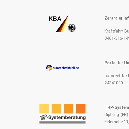
Zentraler In
Kraftfahrt B
0461-316-14
Portal für U
autorechtakt
24341030
THP-System
Dipl.-Ing. (F
Eiderhöhe 11