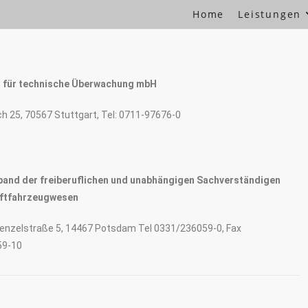
Home
Leistungen
t für technische Überwachung mbH
h 25, 70567 Stuttgart, Tel: 0711-97676-0
and der freiberuflichen und unabhängigen Sachverständigen
aftfahrzeugwesen
Menzelstraße 5, 14467 Potsdam Tel 0331/236059-0, Fax
59-10